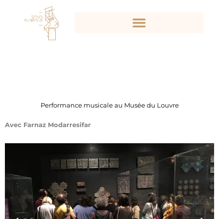
Aller
au
contenu
Performance musicale au Musée du Louvre
Avec Farnaz Modarresifar