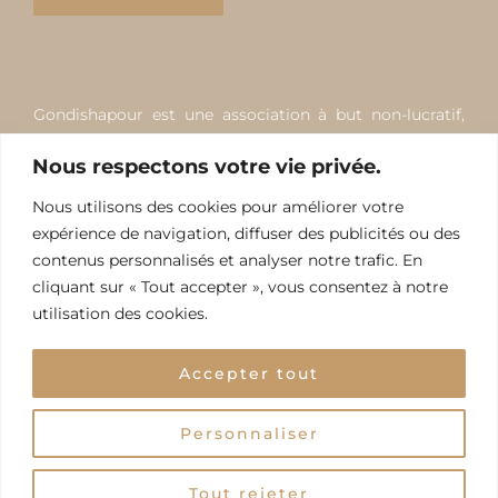
Gondishapour est une association à but non-lucratif,
apolitique, non-religieuse, non-communautariste de loi
Nous respectons votre vie privée.
1901, qui œuvre pour favoriser, développer et
promouvoir la création scientifique, culturelle et
Nous utilisons des cookies pour améliorer votre
artistique. Elle est indépendante de tout État,
expérience de navigation, diffuser des publicités ou des
gouvernement, mouvement ou parti politique et
contenus personnalisés et analyser notre trafic. En
cliquant sur « Tout accepter », vous consentez à notre
courant religieux.
utilisation des cookies.
Accepter tout
Personnaliser
TOUS DROITS RÉSERVÉS © 2026 STUDIO DIBA PARIS
MENTIONS LÉGALES
Tout rejeter
POLITIQUE DE CONFIDENTIALITÉ