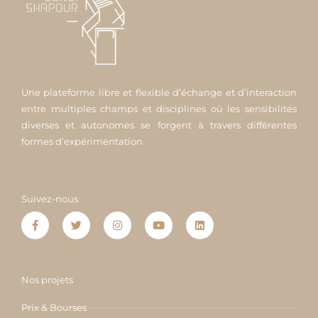
Une plateforme libre et flexible d’échange et d’interaction
entre multiples champs et disciplines où les sensibilités
diverses et autonomes se forgent à travers différentes
formes d’expérimentation
Suivez-nous
F
T
I
Y
L
a
w
n
o
i
c
i
s
u
n
e
t
t
t
k
b
t
a
u
e
o
e
g
b
d
o
r
r
e
i
Nos projets
k
a
n
-
m
f
Prix & Bourses