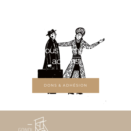
VOULEZ-VOUS FAIRE LA DIFFÉRENCE ?
Aidez-nous à amplifier nos
actions
DONS & ADHÉSION