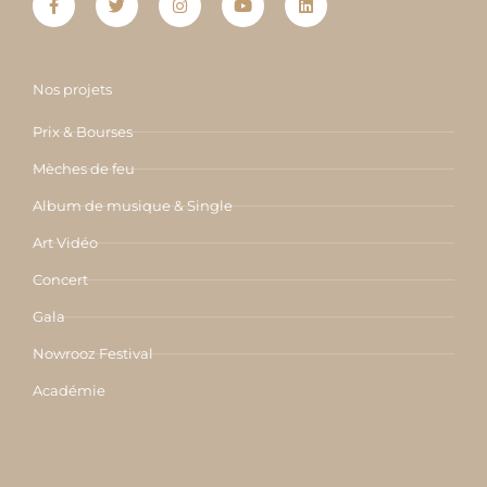
a
w
n
o
i
c
i
s
u
n
e
t
t
t
k
b
t
a
u
e
o
e
g
b
d
o
r
r
e
i
Nos projets
k
a
n
-
m
f
Prix & Bourses
Mèches de feu
Album de musique & Single
Art Vidéo
Concert
Gala
Nowrooz Festival
Académie