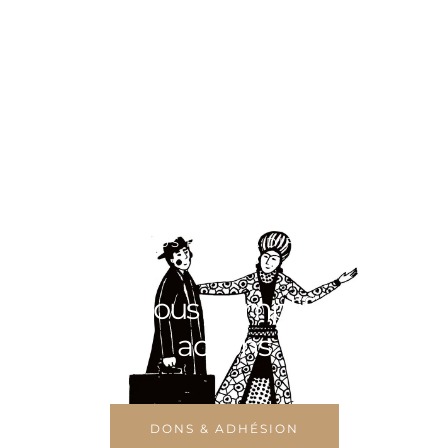
VOULEZ-VOUS FAIRE LA DIFFÉRENCE ?
Aidez-nous à amplifier nos
actions
DONS & ADHÉSION