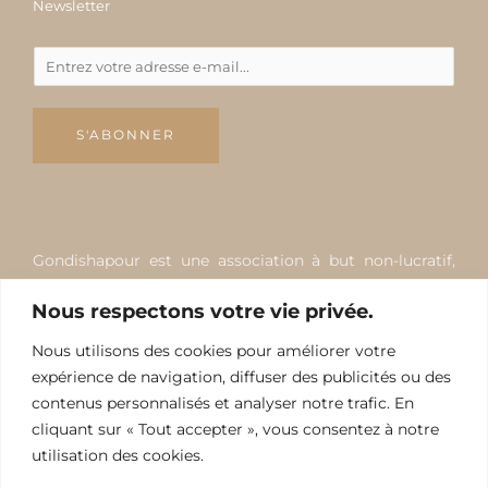
Newsletter
S'ABONNER
Gondishapour est une association à but non-lucratif,
apolitique, non-religieuse, non-communautariste de loi
Nous respectons votre vie privée.
1901, qui œuvre pour favoriser, développer et
promouvoir la création scientifique, culturelle et
Nous utilisons des cookies pour améliorer votre
artistique. Elle est indépendante de tout État,
expérience de navigation, diffuser des publicités ou des
gouvernement, mouvement ou parti politique et
contenus personnalisés et analyser notre trafic. En
cliquant sur « Tout accepter », vous consentez à notre
courant religieux.
utilisation des cookies.