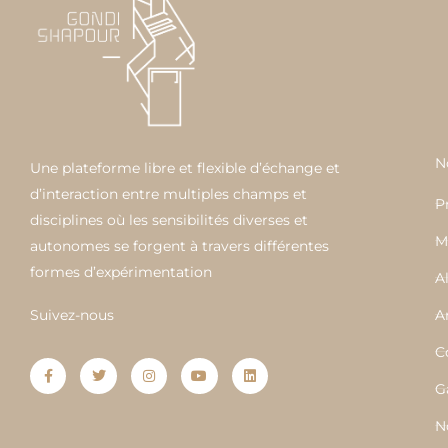
N
Une plateforme libre et flexible d’échange et
d’interaction entre multiples champs et
P
disciplines où les sensibilités diverses et
M
autonomes se forgent à travers différentes
formes d’expérimentation
A
Suivez-nous
A
F
T
I
Y
L
a
w
n
o
i
C
c
i
s
u
n
e
t
t
t
k
G
b
t
a
u
e
o
e
g
b
d
o
r
r
e
i
N
k
a
n
-
m