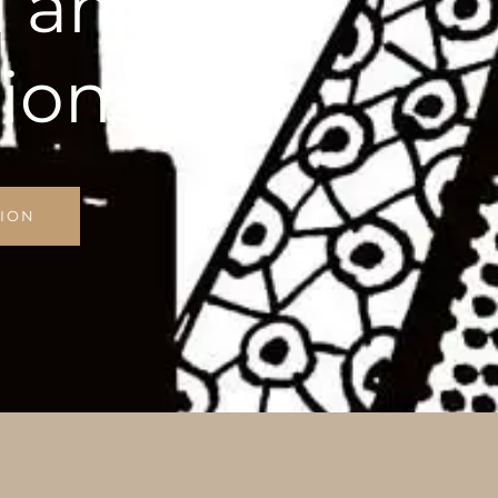
 amplifier
tions
ION