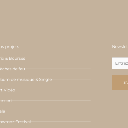
os projets
Newslet
rix & Bourses
èches de feu
lbum de musique & Single
S
rt Vidéo
oncert
ala
owrooz Festival