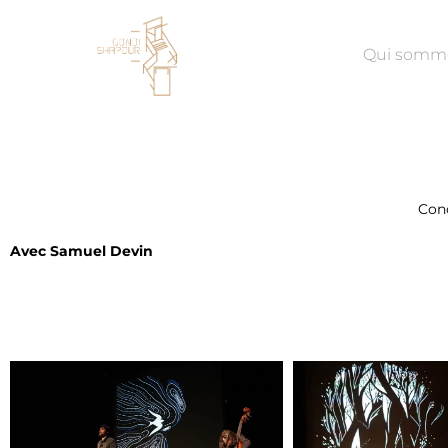
Aller
au
Qui somm
contenu
Conc
Avec Samuel Devin