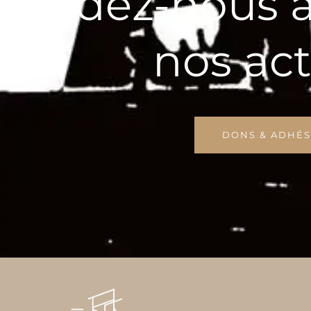
Aidez-nous à
nos ac
DONS & ADHÉS