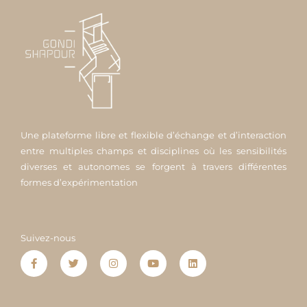
Une plateforme libre et flexible d’échange et d’interaction
entre multiples champs et disciplines où les sensibilités
diverses et autonomes se forgent à travers différentes
formes d’expérimentation
Suivez-nous
F
T
I
Y
L
a
w
n
o
i
c
i
s
u
n
e
t
t
t
k
b
t
a
u
e
o
e
g
b
d