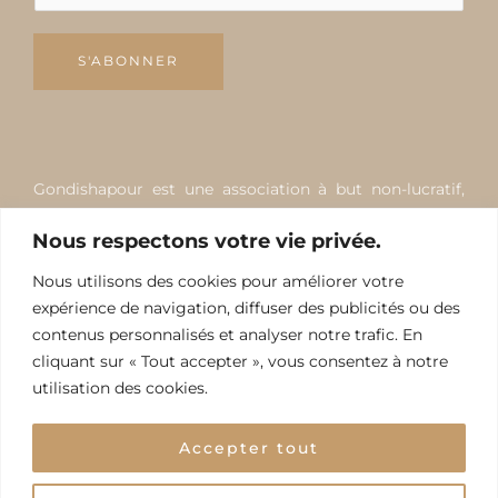
S'ABONNER
Gondishapour est une association à but non-lucratif,
apolitique, non-religieuse, non-communautariste de loi
Nous respectons votre vie privée.
1901, qui œuvre pour favoriser, développer et
promouvoir la création scientifique, culturelle et
Nous utilisons des cookies pour améliorer votre
artistique. Elle est indépendante de tout État,
expérience de navigation, diffuser des publicités ou des
gouvernement, mouvement ou parti politique et
contenus personnalisés et analyser notre trafic. En
cliquant sur « Tout accepter », vous consentez à notre
courant religieux.
utilisation des cookies.
Accepter tout