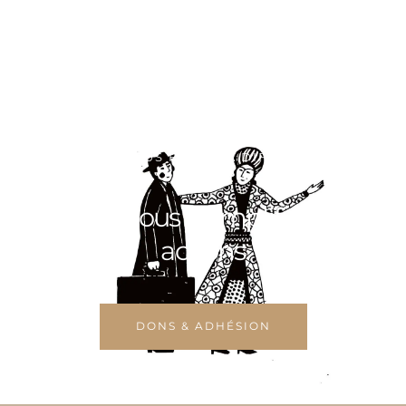
VOULEZ-VOUS FAIRE LA DIFFÉRENCE ?
Aidez-nous à amplifier nos
actions
DONS & ADHÉSION