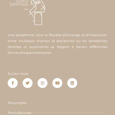
Une plateforme libre et flexible d’échange et d’interaction
entre multiples champs et disciplines où les sensibilités
diverses et autonomes se forgent à travers différentes
formes d’expérimentation
Suivez-nous
F
T
I
Y
L
a
w
n
o
i
c
i
s
u
n
e
t
t
t
k
b
t
a
u
e
o
e
g
b
d
o
r
r
e
i
Nos projets
k
a
n
-
m
f
Prix & Bourses