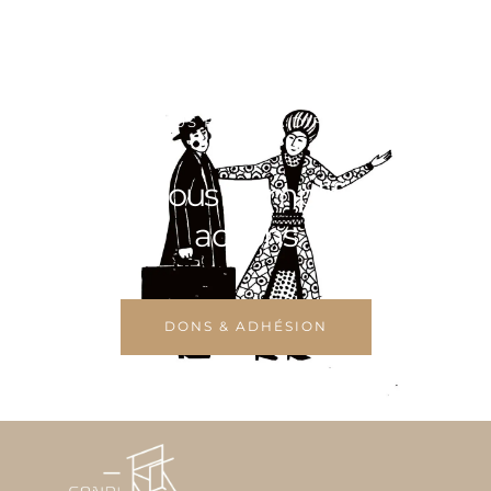
VOULEZ-VOUS FAIRE LA DIFFÉRENCE ?
Aidez-nous à amplifier nos
actions
DONS & ADHÉSION