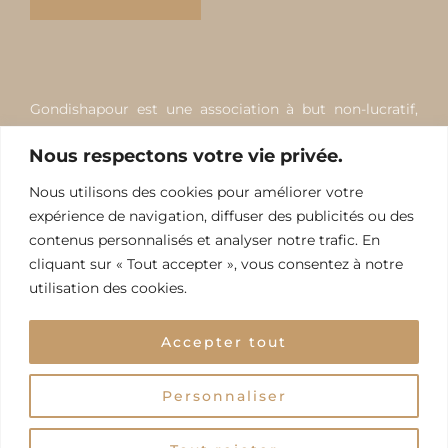
Gondishapour est une association à but non-lucratif,
apolitique, non-religieuse, non-communautariste de loi
Nous respectons votre vie privée.
1901, qui œuvre pour favoriser, développer et
promouvoir la création scientifique, culturelle et
Nous utilisons des cookies pour améliorer votre
artistique. Elle est indépendante de tout État,
expérience de navigation, diffuser des publicités ou des
gouvernement, mouvement ou parti politique et
contenus personnalisés et analyser notre trafic. En
cliquant sur « Tout accepter », vous consentez à notre
courant religieux.
utilisation des cookies.
Accepter tout
Personnaliser
TOUS DROITS RÉSERVÉS © 2026 STUDIO DIBA PARIS
MENTIONS LÉGALES